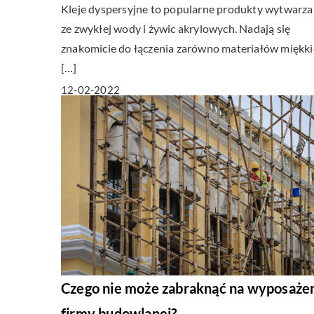
Kleje dyspersyjne to popularne produkty wytwarz
ze zwykłej wody i żywic akrylowych. Nadają się
znakomicie do łączenia zarówno materiałów miękki
[…]
12-02-2022
Czego nie może zabraknąć na wyposaże
firmy budowlanej?