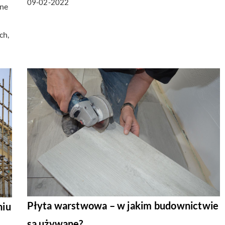
09-02-2022
ane
ch,
Płyta warstwowa – w jakim budownictwie
niu
są używane?