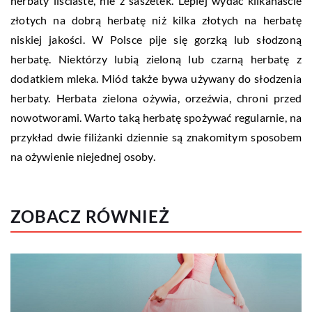
herbaty liściaste, nie z saszetek. Lepiej wydać kilkanaście
złotych na dobrą herbatę niż kilka złotych na herbatę
niskiej jakości. W Polsce pije się gorzką lub słodzoną
herbatę. Niektórzy lubią zieloną lub czarną herbatę z
dodatkiem mleka. Miód także bywa używany do słodzenia
herbaty. Herbata zielona ożywia, orzeźwia, chroni przed
nowotworami. Warto taką herbatę spożywać regularnie, na
przykład dwie filiżanki dziennie są znakomitym sposobem
na ożywienie niejednej osoby.
ZOBACZ RÓWNIEŻ