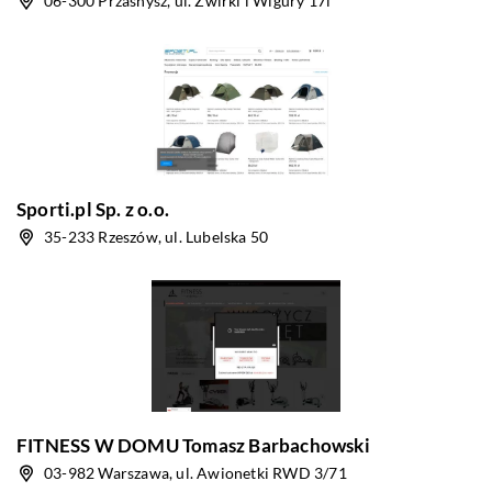
06-300 Przasnysz, ul. Żwirki i Wigury 17i
Sporti.pl Sp. z o.o.
35-233 Rzeszów, ul. Lubelska 50
FITNESS W DOMU Tomasz Barbachowski
03-982 Warszawa, ul. Awionetki RWD 3/71