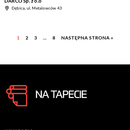
DARCO Sp. z o.o
Dębica, ul. Metalowców 43
1
2
3
…
8
NASTĘPNA STRONA »