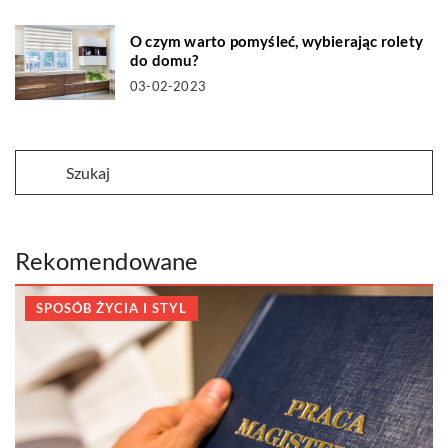
O czym warto pomyśleć, wybierając rolety
do domu?
03-02-2023
Rekomendowane
SPOSÓB ŻYCIA I STYL