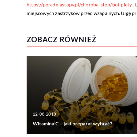
https://poradniastopy.pl/choroba-stop/bol-piety
.
miejscowych zastrzyków przeciwzapalnych. Ulgę pr
ZOBACZ RÓWNIEŻ
12-08-2018
Witamina C – jaki preparat wybrać?