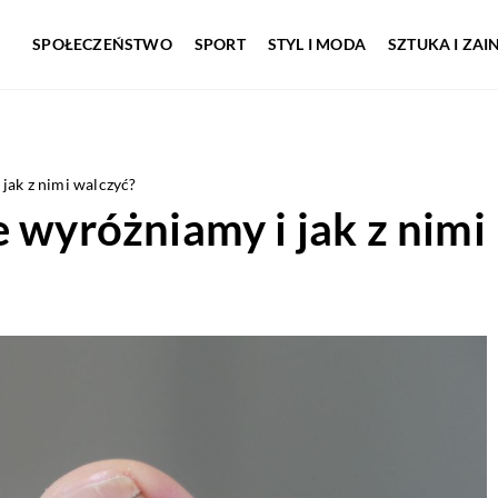
SPOŁECZEŃSTWO
SPORT
STYL I MODA
SZTUKA I ZA
jak z nimi walczyć?
e wyróżniamy i jak z nimi