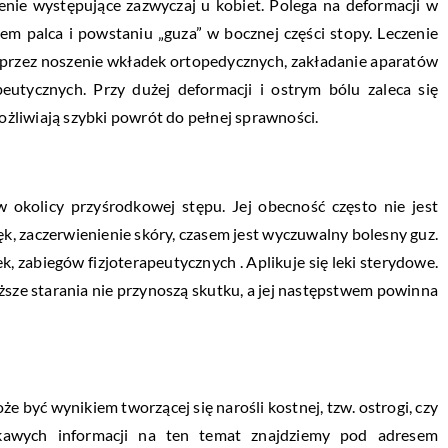
enie występujące zazwyczaj u kobiet. Polega na deformacji w
em palca i powstaniu „guza” w bocznej części stopy. Leczenie
oprzez noszenie wkładek ortopedycznych, zakładanie aparatów
peutycznych. Przy dużej deformacji i ostrym bólu zaleca się
żliwiają szybki powrót do pełnej sprawności.
 okolicy przyśrodkowej stępu. Jej obecność często nie jest
ęk, zaczerwienienie skóry, czasem jest wyczuwalny bolesny guz.
 zabiegów fizjoterapeutycznych . Aplikuje się leki sterydowe.
sze starania nie przynoszą skutku, a jej następstwem powinna
być wynikiem tworzącej się narośli kostnej, tzw. ostrogi, czy
ekawych informacji na ten temat znajdziemy pod adresem