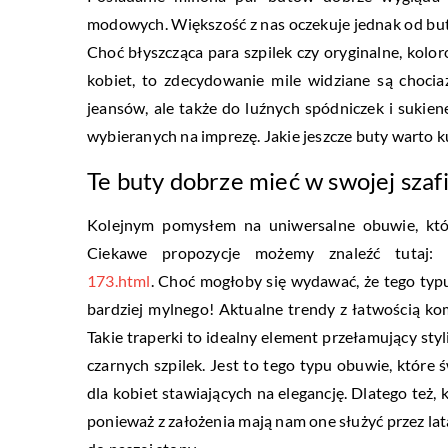
modowych. Większość z nas oczekuje jednak od butó
Choć błyszcząca para szpilek czy oryginalne, kolor
kobiet, to zdecydowanie mile widziane są choci
jeansów, ale także do luźnych spódniczek i sukie
wybieranych na imprezę. Jakie jeszcze buty warto k
Te buty dobrze mieć w swojej szaf
Kolejnym pomysłem na uniwersalne obuwie, któr
Ciekawe propozycje możemy znaleźć tutaj
173.html
. Choć mogłoby się wydawać, że tego typu
bardziej mylnego! Aktualne trendy z łatwością kom
Takie traperki to idealny element przełamujący sty
czarnych szpilek. Jest to tego typu obuwie, które ś
dla kobiet stawiających na elegancję. Dlatego też
ponieważ z założenia mają nam one służyć przez lat