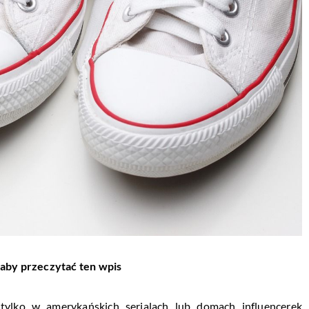
 aby przeczytać ten wpis
tylko w amerykańskich serialach lub domach influencerek