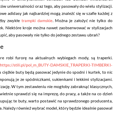
w uniwersalności oraz tego, aby pasowały do wielu stylizacji.
owe adidasy jak najbardziej mogą znaleźć się w szafie każdej z
ażby zwykłe
trampki damskie
. Można je założyć nie tylko do
nek. Niektóre kroje można nawet zaobserwować w stylizacjach
upić, aby pasowały nie tylko do jednego zestawu ubrań?
ie
e robi furorę na aktualnych wybiegach mody, są traperki.
:
https://stili.pl/pol_m_BUTY-DAMSKIE_TRAPERKI-TIMBERKI-
 ciężkie buty będą pasować jedynie do spodni i kurtek, to nic
ponują je ze spódniczkami, sukienkami i lekkimi stylizacjami.
lizację. W tym zestawieniu nie mogłoby zabraknąć klasycznych,
wietnie sprawdzi się na imprezę, do pracy, a także na co dzień
, kupując te buty, warto postawić na sprawdzonego producenta,
a. Należy również wybrać model, który będzie idealnie pasował