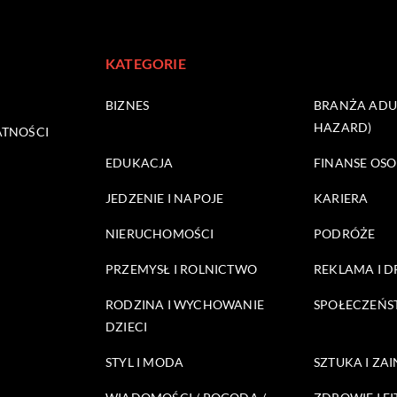
KATEGORIE
BIZNES
BRANŻA ADUL
HAZARD)
ATNOŚCI
EDUKACJA
FINANSE OSO
JEDZENIE I NAPOJE
KARIERA
NIERUCHOMOŚCI
PODRÓŻE
PRZEMYSŁ I ROLNICTWO
REKLAMA I 
RODZINA I WYCHOWANIE
SPOŁECZEŃ
DZIECI
STYL I MODA
SZTUKA I ZA