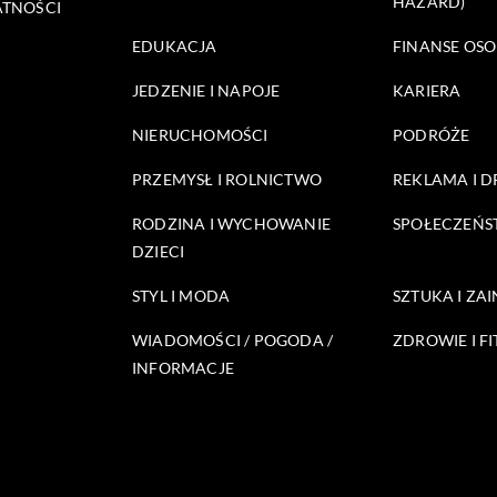
HAZARD)
ATNOŚCI
EDUKACJA
FINANSE OSO
JEDZENIE I NAPOJE
KARIERA
NIERUCHOMOŚCI
PODRÓŻE
PRZEMYSŁ I ROLNICTWO
REKLAMA I 
RODZINA I WYCHOWANIE
SPOŁECZEŃ
DZIECI
STYL I MODA
SZTUKA I ZA
WIADOMOŚCI / POGODA /
ZDROWIE I FI
INFORMACJE