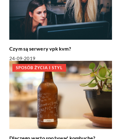
Czym są serwery vpk kvm?
24-09-2019
SPOSÓB ŻYCIA I STYL
Dlaczego warto spożywać kombuchę?