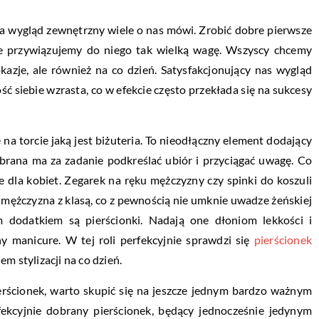
a wygląd zewnętrzny wiele o nas mówi. Zrobić dobre pierwsze
że przywiązujemy do niego tak wielką wagę. Wszyscy chcemy
okazje, ale również na co dzień. Satysfakcjonujący nas wygląd
ć siebie wzrasta, co w efekcie często przekłada się na sukcesy
na torcie jaką jest biżuteria. To nieodłączny element dodający
dobrana ma za zadanie podkreślać ubiór i przyciągać uwagę. Co
e dla kobiet. Zegarek na ręku mężczyzny czy spinki do koszuli
 mężczyzna z klasą, co z pewnością nie umknie uwadze żeńskiej
 dodatkiem są pierścionki. Nadają one dłoniom lekkości i
ny manicure. W tej roli perfekcyjnie sprawdzi się
pierścionek
m stylizacji na co dzień.
erścionek, warto skupić się na jeszcze jednym bardzo ważnym
fekcyjnie dobrany pierścionek, będący jednocześnie jedynym