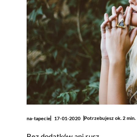
Potrzebujesz ok. 2 min.
na-tapecie
17-01-2020
Bez dodatków ani rusz