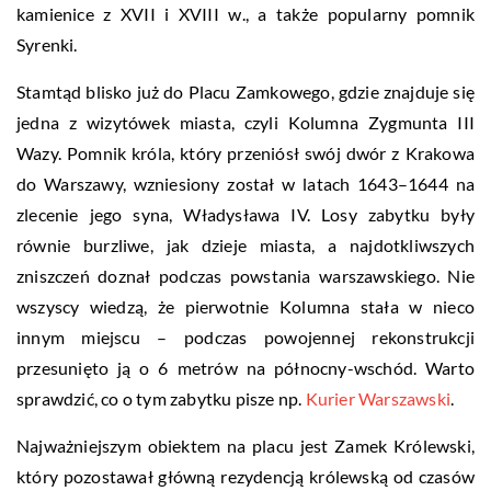
kamienice z XVII i XVIII w., a także popularny pomnik
Syrenki.
Stamtąd blisko już do Placu Zamkowego, gdzie znajduje się
jedna z wizytówek miasta, czyli Kolumna Zygmunta III
Wazy. Pomnik króla, który przeniósł swój dwór z Krakowa
do Warszawy, wzniesiony został w latach 1643–1644 na
zlecenie jego syna, Władysława IV. Losy zabytku były
równie burzliwe, jak dzieje miasta, a najdotkliwszych
zniszczeń doznał podczas powstania warszawskiego. Nie
wszyscy wiedzą, że pierwotnie Kolumna stała w nieco
innym miejscu – podczas powojennej rekonstrukcji
przesunięto ją o 6 metrów na północny-wschód. Warto
sprawdzić, co o tym zabytku pisze np.
Kurier Warszawski
.
Najważniejszym obiektem na placu jest Zamek Królewski,
który pozostawał główną rezydencją królewską od czasów