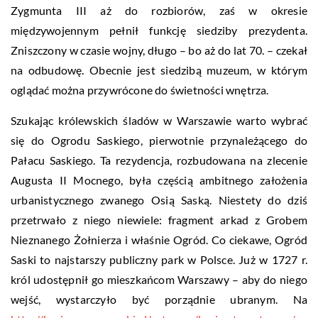
Zygmunta III aż do rozbiorów, zaś w okresie
międzywojennym pełnił funkcję siedziby prezydenta.
Zniszczony w czasie wojny, długo – bo aż do lat 70. – czekał
na odbudowę. Obecnie jest siedzibą muzeum, w którym
oglądać można przywrócone do świetności wnętrza.
Szukając królewskich śladów w Warszawie warto wybrać
się do Ogrodu Saskiego, pierwotnie przynależącego do
Pałacu Saskiego. Ta rezydencja, rozbudowana na zlecenie
Augusta II Mocnego, była częścią ambitnego założenia
urbanistycznego zwanego Osią Saską. Niestety do dziś
przetrwało z niego niewiele: fragment arkad z Grobem
Nieznanego Żołnierza i właśnie Ogród. Co ciekawe, Ogród
Saski to najstarszy publiczny park w Polsce. Już w 1727 r.
król udostępnił go mieszkańcom Warszawy – aby do niego
wejść, wystarczyło być porządnie ubranym. Na