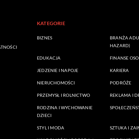
KATEGORIE
BIZNES
BRANŻA ADUL
HAZARD)
ATNOŚCI
EDUKACJA
FINANSE OSO
JEDZENIE I NAPOJE
KARIERA
NIERUCHOMOŚCI
PODRÓŻE
PRZEMYSŁ I ROLNICTWO
REKLAMA I 
RODZINA I WYCHOWANIE
SPOŁECZEŃ
DZIECI
STYL I MODA
SZTUKA I ZA