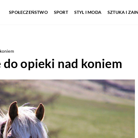
SPOŁECZEŃSTWO
SPORT
STYL I MODA
SZTUKA I ZA
 koniem
 do opieki nad koniem