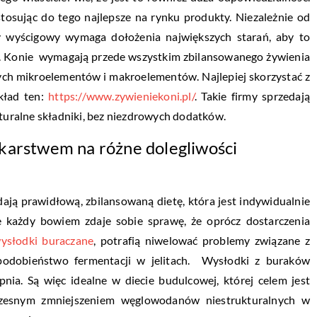
stosując do tego najlepsze na rynku produkty. Niezależnie od
czy wyścigowy wymaga dołożenia największych starań, aby to
ta. Konie wymagają przede wszystkim zbilansowanego żywienia
ych mikroelementów i makroelementów. Najlepiej skorzystać z
kład ten:
https://www.zywieniekoni.pl/
. Takie firmy sprzedają
aturalne składniki, bez niezdrowych dodatków.
karstwem na różne dolegliwości
dają prawidłową, zbilansowaną dietę, która jest indywidualnie
 każdy bowiem zdaje sobie sprawę, że oprócz dostarczenia
ysłodki buraczane
, potrafią niwelować problemy związane z
podobieństwo fermentacji w jelitach. Wysłodki z buraków
pnia. Są więc idealne w diecie budulcowej, której celem jest
czesnym zmniejszeniem węglowodanów niestrukturalnych w