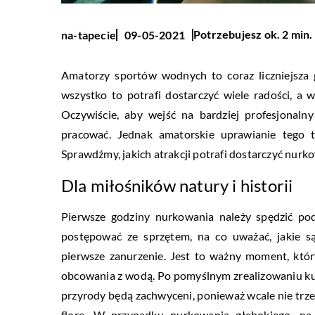
Potrzebujesz ok. 2 min.
na-tapecie
09-05-2021
Amatorzy sportów wodnych to coraz liczniejsza g
wszystko to potrafi dostarczyć wiele radości, a
Oczywiście, aby wejść na bardziej profesjonaln
pracować. Jednak amatorskie uprawianie tego 
Sprawdźmy, jakich atrakcji potrafi dostarczyć nurk
Dla miłośników natury i historii
Pierwsze godziny nurkowania należy spędzić po
postępować ze sprzętem, na co uważać, jakie s
pierwsze zanurzenie. Jest to ważny moment, któ
obcowania z wodą. Po pomyślnym zrealizowaniu ku
przyrody będą zachwyceni, ponieważ wcale nie trze
florę. W przypadku nurkowania głębokiego, na k