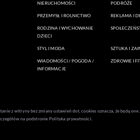
NIERUCHOMOŚCI
PODRÓŻE
PRZEMYSŁ I ROLNICTWO
REKLAMA I 
RODZINA I WYCHOWANIE
SPOŁECZEŃ
DZIECI
STYL I MODA
SZTUKA I ZA
WIADOMOŚCI / POGODA /
ZDROWIE I FI
INFORMACJE
stanie z witryny bez zmiany ustawień dot. cookies oznacza, że będą 
zczegółów na podstronie
Polityka prywatności
.