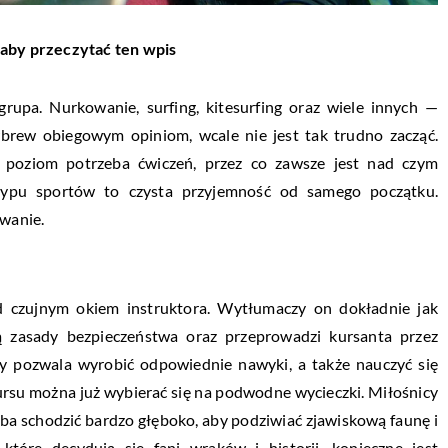
 aby przeczytać ten wpis
rupa. Nurkowanie, surfing, kitesurfing oraz wiele innych —
 wbrew obiegowym opiniom, wcale nie jest tak trudno zacząć.
y poziom potrzeba ćwiczeń, przez co zawsze jest nad czym
typu sportów to czysta przyjemność od samego początku.
owanie.
d czujnym okiem instruktora. Wytłumaczy on dokładnie jak
ą zasady bezpieczeństwa oraz przeprowadzi kursanta przez
ry pozwala wyrobić odpowiednie nawyki, a także nauczyć się
rsu można już wybierać się na podwodne wycieczki. Miłośnicy
ba schodzić bardzo głęboko, aby podziwiać zjawiskową faunę i
tóre decydują się fani wraków i historii, konieczne jest