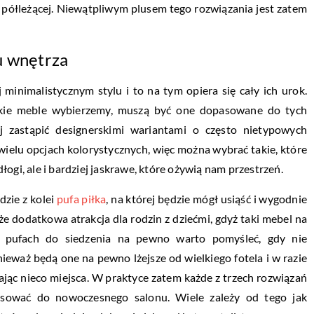
i półleżącej. Niewątpliwym plusem tego rozwiązania jest zatem
u wnętrza
minimalistycznym stylu i to na tym opiera się cały ich urok.
akie meble wybierzemy, muszą być one dopasowane do tych
ej zastąpić designerskimi wariantami o często nietypowych
wielu opcjach kolorystycznych, więc można wybrać takie, które
ogi, ale i bardziej jaskrawe, które ożywią nam przestrzeń.
dzie z kolei
pufa piłka
, na której będzie mógł usiąść i wygodnie
że dodatkowa atrakcja dla rodzin z dziećmi, gdyż taki mebel na
 pufach do siedzenia na pewno warto pomyśleć, gdy nie
ieważ będą one na pewno lżejsze od wielkiego fotela i w razie
jąc nieco miejsca. W praktyce zatem każde z trzech rozwiązań
pasować do nowoczesnego salonu. Wiele zależy od tego jak