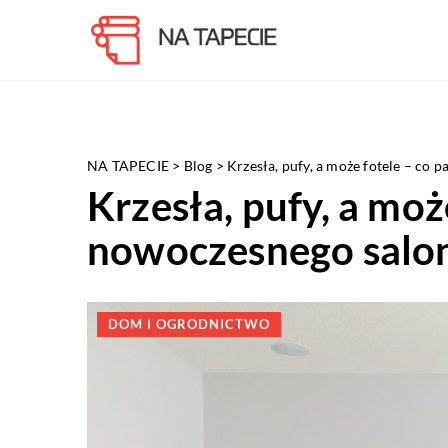
NA TAPECIE
>
Blog
>
Krzesła, pufy, a może fotele – co 
Krzesła, pufy, a moż
nowoczesnego salo
DOM I OGRODNICTWO