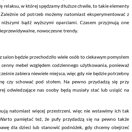
ę relaksu, w której spędzamy dłuższe chwile, to takie elementy
. Zależnie od potrzeb możemy natomiast eksperymentować z
z niższymi bądź wyższymi oparciami. Czasem przyjmują one
 nieprzewidywalne, nowoczesne trendy.
asz salon będzie przechodziło wiele osób to ciekawym pomysłem
ykle cenny mebel względem codziennego użytkowania, ponieważ
eśnie zabiera niewiele miejsca, więc gdy nie będzie potrzebny
nę czy schować pod stołem. Na pewno przydadzą się przy
órej odwiedzające nas osoby będą musiały stać lub usiąść na
mują natomiast więcej przestrzeni, więc nie wstawimy ich tak
Warto pamiętać też, że pufy przydadzą się na pewno także
ę dla dzieci lub stanowić podnóżek, gdy chcemy obejrzeć