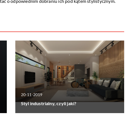
ętać o odpowiednim dobraniu ich pod kątem stylistycznym.
20-11-2019
Styl industrialny, czyli jaki?