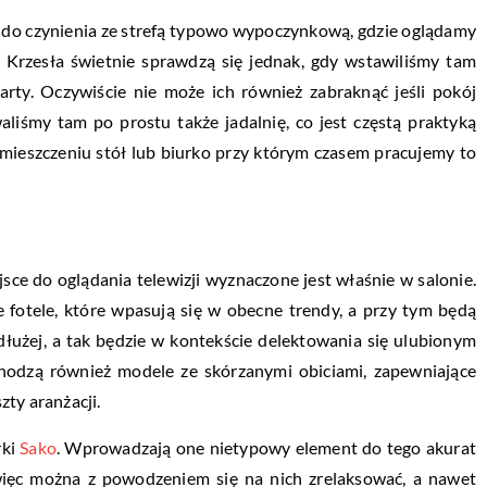
y do czynienia ze strefą typowo wypoczynkową, gdzie oglądamy
. Krzesła świetnie sprawdzą się jednak, gdy wstawiliśmy tam
arty. Oczywiście nie może ich również zabraknąć jeśli pokój
aliśmy tam po prostu także jadalnię, co jest częstą praktyką
ieszczeniu stół lub biurko przy którym czasem pracujemy to
e do oglądania telewizji wyznaczone jest właśnie w salonie.
 fotele, które wpasują się w obecne trendy, a przy tym będą
łużej, a tak będzie w kontekście delektowania się ulubionym
chodzą również modele ze skórzanymi obiciami, zapewniające
ty aranżacji.
rki
Sako
. Wprowadzają one nietypowy element do tego akurat
 więc można z powodzeniem się na nich zrelaksować, a nawet