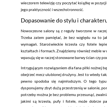
wieczorem telewizję czy poczytać książkę w pozycj
jego praktyczność i wszechstronność.
Dopasowanie do stylu i charakter
Nowoczesne salony są z reguły tworzone w raczej 
Trzeba zatem pamiętać, że bez względu na to j
wymagań. Staroświeckie krzesła czy fotele lepi
kształtach i formach. Znajdziemy również meble w 
wpasują się w raczej stonowane barwy ścian czy podł
Intrygującym rozwiązaniem dla fana piłki nożnej bę
obejrzeć mecz ulubionej drużyny. Jest to wtedy tak
pewno spodoba się najmłodszym. O tego typu
dysponujemy zbyt dużą przestrzenią w salonie, pon
potrzeby można je bez problemu przesunąć, zwalnia
jakimi są krzesła, pufy i fotele, może dobrze 