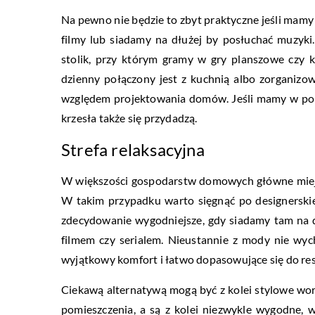
Na pewno nie będzie to zbyt praktyczne jeśli mam
filmy lub siadamy na dłużej by posłuchać muzyki
stolik, przy którym gramy w gry planszowe czy k
dzienny połączony jest z kuchnią albo zorganizow
względem projektowania domów. Jeśli mamy w pom
krzesła także się przydadzą.
Strefa relaksacyjna
W większości gospodarstw domowych główne miejsc
W takim przypadku warto sięgnąć po designerskie
zdecydowanie wygodniejsze, gdy siadamy tam na d
filmem czy serialem. Nieustannie z mody nie wy
wyjątkowy komfort i łatwo dopasowujące się do resz
Ciekawą alternatywą mogą być z kolei stylowe wo
pomieszczenia, a są z kolei niezwykle wygodne,