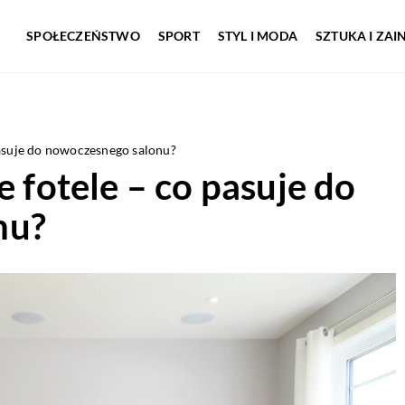
SPOŁECZEŃSTWO
SPORT
STYL I MODA
SZTUKA I ZA
pasuje do nowoczesnego salonu?
e fotele – co pasuje do
nu?