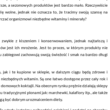
ższe, a sezonowych produktów jest bardzo mało. Rzeczywiście
ilę wolne, jednak nie oznacza to, że tracimy swoją szansę na
arczać organizmowi niezbędne witaminy i minerały?
zwykle z kiszeniem i konserwowaniem, jednak najtańszą i
w jest ich mrożenie. Jest to proces, w którym produkty nie
mu zabiegowi zachowują swoją świeżość i smak na bardzo długi
jak i te kupione w sklepie, w dalszym ciągu będą zdrowe i
 niezbędnych witamin. Są one łatwo dostępne przez cały rok i
e domowych koktajli. Na obecnym rynku prężnie działają sklepy
lu tradycyjnymi plonami jak: marchewki, kalafiory itp., ale także
ogą być dobrym urozmaiceniem diety.
o wtedy jesteśmy najbardziej osłabieni i podatni na choroby.