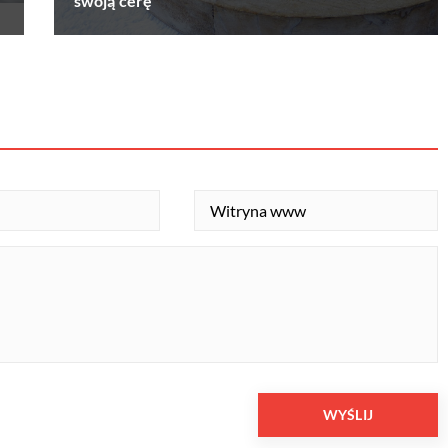
swoją cerę