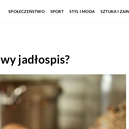
SPOŁECZEŃSTWO
SPORT
STYL I MODA
SZTUKA I ZA
wy jadłospis?