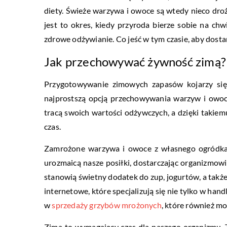
diety. Świeże warzywa i owoce są wtedy nieco dro
jest to okres, kiedy przyroda bierze sobie na chw
zdrowe odżywianie. Co jeść w tym czasie, aby dost
Jak przechowywać żywność zimą?
Przygotowywanie zimowych zapasów kojarzy się 
najprostszą opcją przechowywania warzyw i owocó
tracą swoich wartości odżywczych, a dzięki takie
czas.
Zamrożone warzywa i owoce z własnego ogródka, 
urozmaicą nasze posiłki, dostarczając organizmowi
stanowią świetny dodatek do zup, jogurtów, a takż
internetowe, które specjalizują się nie tylko w hand
w
sprzedaży grzybów mrożonych
, które również m
Zima to wymagający czas dla naszego organizmu. T