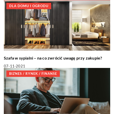
DLA DOMU I OGRODU
Szafa w sypialni – na co zwrócić uwagę przy zakupie?
07-11-2021
BIZNES / RYNEK / FINANSE