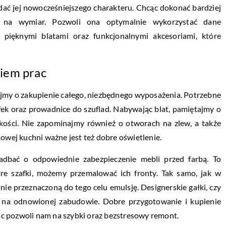
dać jej nowocześniejszego charakteru. Chcąc dokonać bardziej
 na wymiar. Pozwoli ona optymalnie wykorzystać dane
 pięknymi blatami oraz funkcjonalnymi akcesoriami, które
iem prac
jmy o zakupienie całego, niezbędnego wyposażenia. Potrzebne
fek oraz prowadnice do szuflad. Nabywając blat, pamiętajmy o
okości. Nie zapominajmy również o otworach na zlew, a także
nowej kuchni ważne jest też dobre oświetlenie.
dbać o odpowiednie zabezpieczenie mebli przed farbą. To
are szafki, możemy przemalować ich fronty. Tak samo, jak w
ie przeznaczoną do tego celu emulsję. Designerskie gałki, czy
ć na odnowionej zabudowie. Dobre przygotowanie i kupienie
c pozwoli nam na szybki oraz bezstresowy remont.