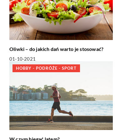
Oliwki – do jakich dań warto je stosować?
01-10-2021
HOBBY - PODRÓŻE - SPORT
W czym biegać latem?