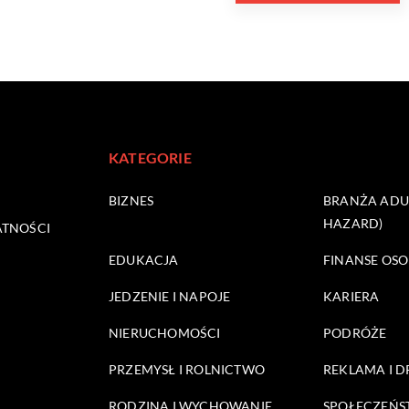
KATEGORIE
BIZNES
BRANŻA ADUL
HAZARD)
ATNOŚCI
EDUKACJA
FINANSE OSO
JEDZENIE I NAPOJE
KARIERA
NIERUCHOMOŚCI
PODRÓŻE
PRZEMYSŁ I ROLNICTWO
REKLAMA I 
RODZINA I WYCHOWANIE
SPOŁECZEŃ