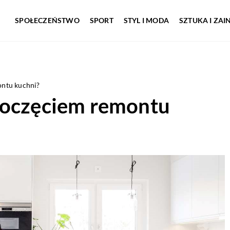
SPOŁECZEŃSTWO
SPORT
STYL I MODA
SZTUKA I ZA
ontu kuchni?
poczęciem remontu