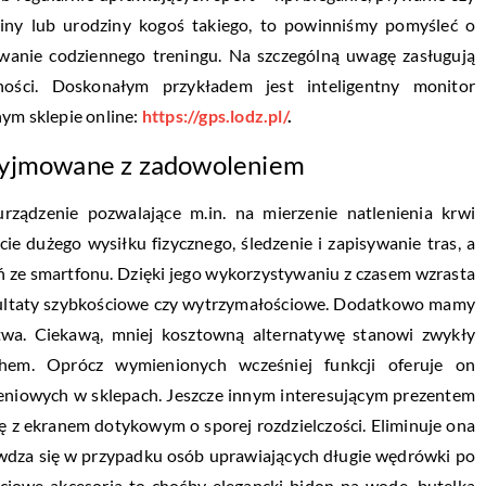
ieniny lub urodziny kogoś takiego, to powinniśmy pomyśleć o
anie codziennego treningu. Na szczególną uwagę zasługują
lności. Doskonałym przykładem jest inteligentny monitor
ym sklepie online:
https://gps.lodz.pl/
.
rzyjmowane z zadowoleniem
ądzenie pozwalające m.in. na mierzenie natlenienia krwi
e dużego wysiłku fizycznego, śledzenie i zapisywanie tras, a
 ze smartfonu. Dzięki jego wykorzystywaniu z czasem wzrasta
rezultaty szybkościowe czy wytrzymałościowe. Dodatkowo mamy
wa. Ciekawą, mniej kosztowną alternatywę stanowi zwykły
hem. Oprócz wymienionych wcześniej funkcji oferuje on
żeniowych w sklepach. Jeszcze innym interesującym prezentem
ę z ekranem dotykowym o sporej rozdzielczości. Eliminuje ona
rawdza się w przypadku osób uprawiających długie wędrówki po
ściowe akcesoria to choćby elegancki bidon na wodę, butelka