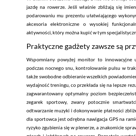
jazdę na rowerze. Jeśli właśnie zbliżają się im
podarowaniu mu prezentu ułatwiającego wykonyw
akcesoria elektroniczne o wysokiej funkcjona
aktywności, który można kupić w tym specjalistyczn
Praktyczne gadżety zawsze są p
Wspomniany powyżej monitor to innowacyjne urz
podczas nocnego snu, kontrolowanie pulsu w trakci
także swobodne odbieranie wszelkich powiadomień
wydajność treningu, co przekłada się na lepsze 
zagwarantowany optymalny poziom bezpieczeńst
zegarek sportowy, zwany potocznie smartwatc
odtwarzanie muzyki i dokonywanie płatności zbli
dla sportowca jest odrębna nawigacja GPS na rami
ryzyko zgubienia się w plenerze, a znakomicie sp
górach i jeżdżących na rowerze. Pozostałe warto