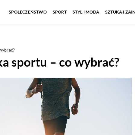
SPOŁECZEŃSTWO
SPORT
STYL I MODA
SZTUKA I ZA
 wybrać?
ka sportu – co wybrać?