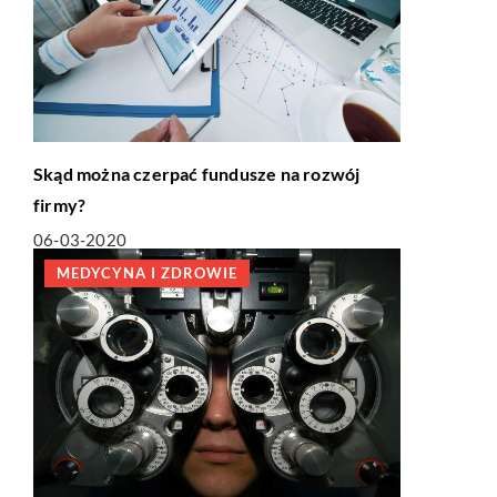
Skąd można czerpać fundusze na rozwój
firmy?
06-03-2020
MEDYCYNA I ZDROWIE