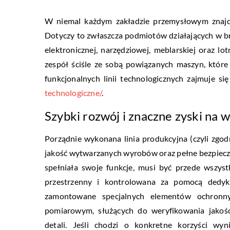
W niemal każdym zakładzie przemysłowym znajdu
Dotyczy to zwłaszcza podmiotów działających w b
elektronicznej, narzędziowej, meblarskiej oraz lo
zespół ściśle ze sobą powiązanych maszyn, któr
funkcjonalnych linii technologicznych zajmuje się
technologiczne/
.
Szybki rozwój i znaczne zyski na w
Porządnie wykonana linia produkcyjna (czyli zg
jakość wytwarzanych wyrobów oraz pełne bezpieczeń
spełniała swoje funkcje, musi być przede wsz
przestrzenny i kontrolowana za pomocą dedy
zamontowane specjalnych elementów ochronny
pomiarowym, służących do weryfikowania jakoś
detali. Jeśli chodzi o konkretne korzyści wyn