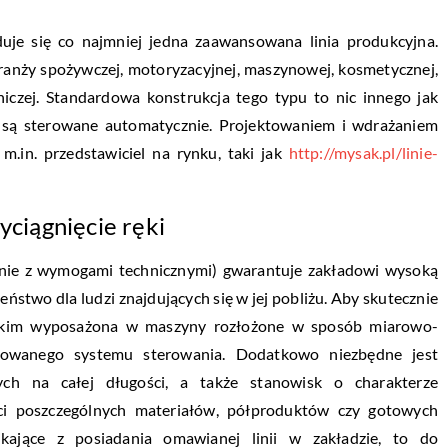
je się co najmniej jedna zaawansowana linia produkcyjna.
ranży spożywczej, motoryzacyjnej, maszynowej, kosmetycznej,
tniczej. Standardowa konstrukcja tego typu to nic innego jak
e są sterowane automatycznie. Projektowaniem i wdrażaniem
 m.in. przedstawiciel na rynku, taki jak
http://mysak.pl/linie-
yciągnięcie ręki
odnie z wymogami technicznymi) gwarantuje zakładowi wysoką
stwo dla ludzi znajdujących się w jej pobliżu. Aby skutecznie
ystkim wyposażona w maszyny rozłożone w sposób miarowo-
kowanego systemu sterowania. Dodatkowo niezbędne jest
ch na całej długości, a także stanowisk o charakterze
ci poszczególnych materiałów, półproduktów czy gotowych
ikające z posiadania omawianej linii w zakładzie, to do