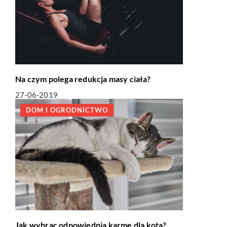
Na czym polega redukcja masy ciała?
27-06-2019
DOM I OGRODNICTWO
Jak wybrac odpowiednia karmę dla kota?