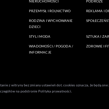
NIERUCHOMOŚCI
PODRÓŻE
PRZEMYSŁ I ROLNICTWO
REKLAMA I 
RODZINA I WYCHOWANIE
SPOŁECZEŃ
DZIECI
STYL I MODA
SZTUKA I ZA
WIADOMOŚCI / POGODA /
ZDROWIE I FI
INFORMACJE
stanie z witryny bez zmiany ustawień dot. cookies oznacza, że będą 
zczegółów na podstronie
Polityka prywatności
.