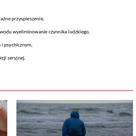
raźne przyspieszenie,
owodu wyeliminowanie czynnika ludzkiego,
 i psychicznym,
ji seryjnej.