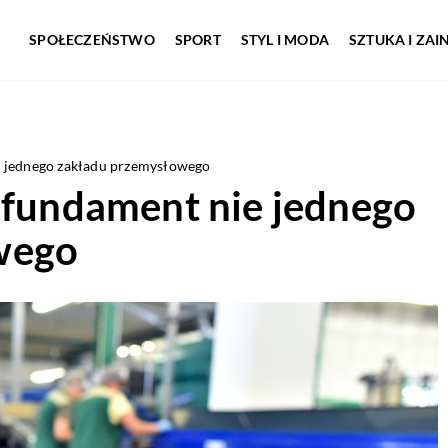
SPOŁECZEŃSTWO
SPORT
STYL I MODA
SZTUKA I ZA
e jednego zakładu przemysłowego
 fundament nie jednego
wego