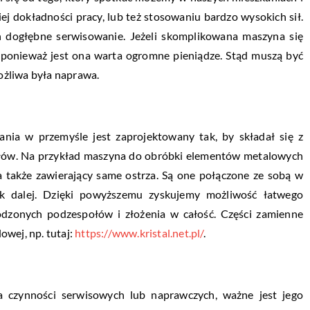
j dokładności pracy, lub też stosowaniu bardzo wysokich sił.
h dogłębne serwisowanie. Jeżeli skomplikowana maszyna się
 ponieważ jest ona warta ogromne pieniądze. Stąd muszą być
ożliwa była naprawa.
ia w przemyśle jest zaprojektowany tak, by składał się z
ołów. Na przykład maszyna do obróbki elementów metalowych
a także zawierający same ostrza. Są one połączone ze sobą w
ak dalej. Dzięki powyższemu zyskujemy możliwość łatwego
odzonych podzespołów i złożenia w całość. Części zamienne
wej, np. tutaj:
https://www.kristal.net.pl/
.
 czynności serwisowych lub naprawczych, ważne jest jego