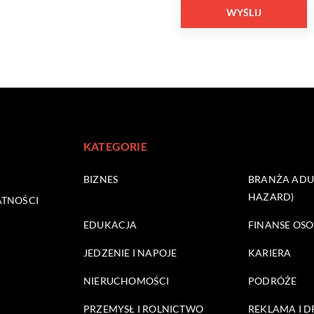
KATEGORIE
BIZNES
BRANŻA ADUL
HAZARD)
ATNOŚCI
EDUKACJA
FINANSE OSO
JEDZENIE I NAPOJE
KARIERA
NIERUCHOMOŚCI
PODRÓŻE
PRZEMYSŁ I ROLNICTWO
REKLAMA I 