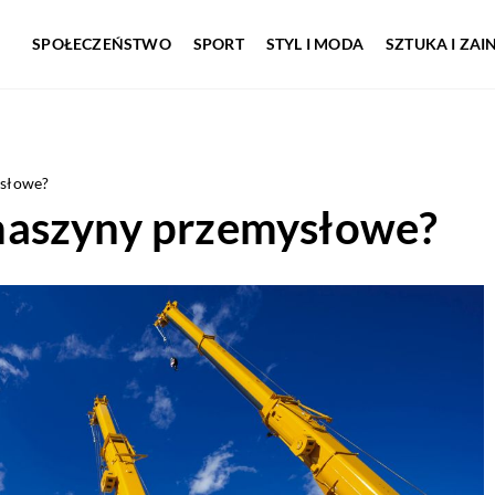
SPOŁECZEŃSTWO
SPORT
STYL I MODA
SZTUKA I ZA
ysłowe?
maszyny przemysłowe?