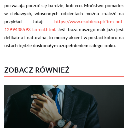
pozwalają poczuć się bardziej kobieco. Mnóstwo pomadek
w ciekawych, wiosennych odcieniach można znaleźć na
przykład tutaj:
https://www.ekobieca.pl/firm-pol-
1299438593-Loreal.html
. Jeśli baza naszego makijażu jest
delikatna i naturalna, to mocny akcent w postaci koloru na
ustach będzie doskonałym uzupełnieniem całego looku.
ZOBACZ RÓWNIEŻ