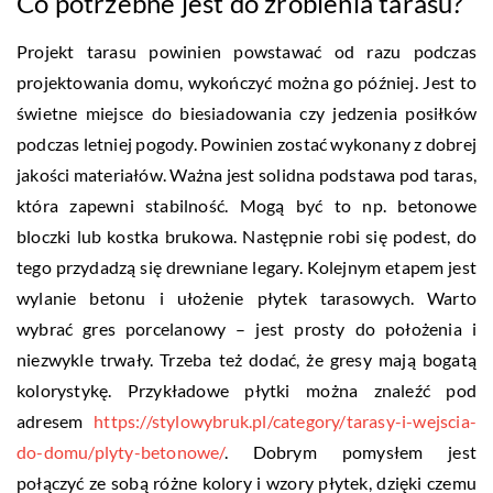
Co potrzebne jest do zrobienia tarasu?
Projekt tarasu powinien powstawać od razu podczas
projektowania domu, wykończyć można go później. Jest to
świetne miejsce do biesiadowania czy jedzenia posiłków
podczas letniej pogody. Powinien zostać wykonany z dobrej
jakości materiałów. Ważna jest solidna podstawa pod taras,
która zapewni stabilność. Mogą być to np. betonowe
bloczki lub kostka brukowa. Następnie robi się podest, do
tego przydadzą się drewniane legary. Kolejnym etapem jest
wylanie betonu i ułożenie płytek tarasowych. Warto
wybrać gres porcelanowy – jest prosty do położenia i
niezwykle trwały. Trzeba też dodać, że gresy mają bogatą
kolorystykę. Przykładowe płytki można znaleźć pod
adresem
https://stylowybruk.pl/category/tarasy-i-wejscia-
do-domu/plyty-betonowe/
. Dobrym pomysłem jest
połączyć ze sobą różne kolory i wzory płytek, dzięki czemu