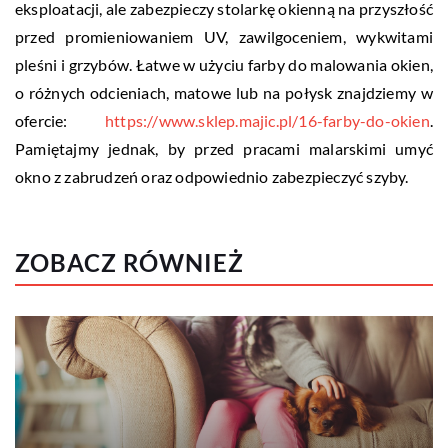
eksploatacji, ale zabezpieczy stolarkę okienną na przyszłość
przed promieniowaniem UV, zawilgoceniem, wykwitami
pleśni i grzybów. Łatwe w użyciu farby do malowania okien,
o różnych odcieniach, matowe lub na połysk znajdziemy w
ofercie:
https://www.sklep.majic.pl/16-farby-do-okien
.
Pamiętajmy jednak, by przed pracami malarskimi umyć
okno z zabrudzeń oraz odpowiednio zabezpieczyć szyby.
ZOBACZ RÓWNIEŻ