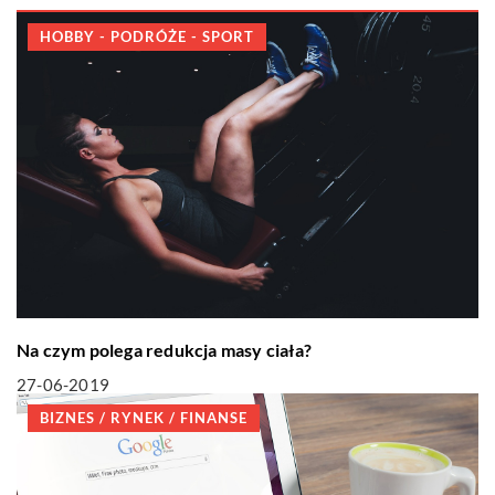
HOBBY - PODRÓŻE - SPORT
Na czym polega redukcja masy ciała?
27-06-2019
BIZNES / RYNEK / FINANSE