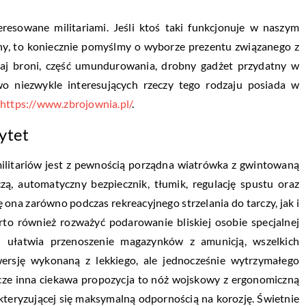
resowane militariami. Jeśli ktoś taki funkcjonuje w naszym
eniny, to koniecznie pomyślmy o wyborze prezentu związanego z
aj broni, część umundurowania, drobny gadżet przydatny w
o niezwykle interesujących rzeczy tego rodzaju posiada w
:
https://www.zbrojownia.pl/
.
ytet
ilitariów jest z pewnością porządna wiatrówka z gwintowaną
zą, automatyczny bezpiecznik, tłumik, regulację spustu oraz
ona zarówno podczas rekreacyjnego strzelania do tarczy, jak i
to również rozważyć podarowanie bliskiej osobie specjalnej
u ułatwia przenoszenie magazynków z amunicją, wszelkich
wersję wykonaną z lekkiego, ale jednocześnie wytrzymałego
zcze inna ciekawa propozycja to nóż wojskowy z ergonomiczną
akteryzującej się maksymalną odpornością na korozję. Świetnie