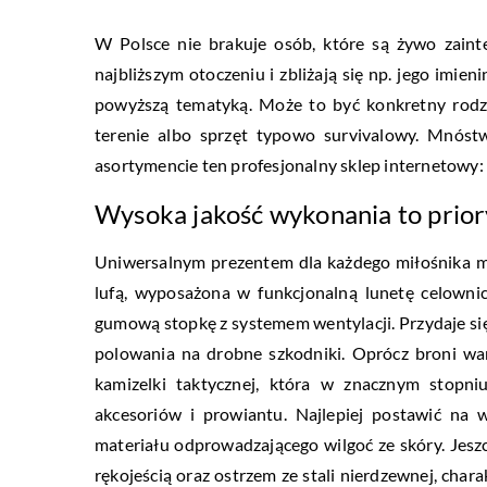
W Polsce nie brakuje osób, które są żywo zainte
najbliższym otoczeniu i zbliżają się np. jego imi
powyższą tematyką. Może to być konkretny rodz
terenie albo sprzęt typowo survivalowy. Mnóstw
asortymencie ten profesjonalny sklep internetowy
Wysoka jakość wykonania to prior
Uniwersalnym prezentem dla każdego miłośnika m
lufą, wyposażona w funkcjonalną lunetę celownic
gumową stopkę z systemem wentylacji. Przydaje się 
polowania na drobne szkodniki. Oprócz broni war
kamizelki taktycznej, która w znacznym stopni
akcesoriów i prowiantu. Najlepiej postawić na 
materiału odprowadzającego wilgoć ze skóry. Jes
rękojeścią oraz ostrzem ze stali nierdzewnej, char