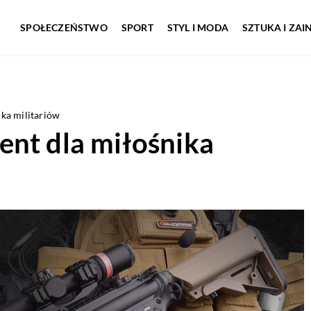
SPOŁECZEŃSTWO
SPORT
STYL I MODA
SZTUKA I ZA
ka militariów
ent dla miłośnika