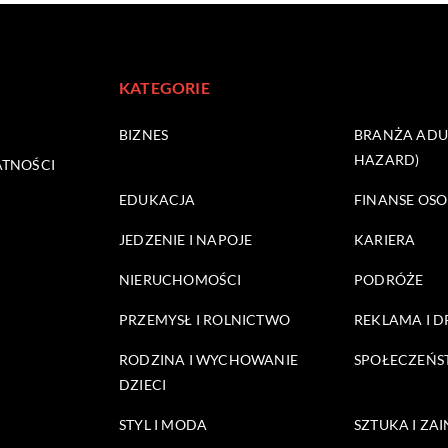
KATEGORIE
BIZNES
BRANŻA ADUL
HAZARD)
ATNOŚCI
EDUKACJA
FINANSE OSO
JEDZENIE I NAPOJE
KARIERA
NIERUCHOMOŚCI
PODRÓŻE
PRZEMYSŁ I ROLNICTWO
REKLAMA I 
RODZINA I WYCHOWANIE
SPOŁECZEŃ
DZIECI
STYL I MODA
SZTUKA I ZA