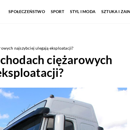
SPOŁECZEŃSTWO
SPORT
STYL I MODA
SZTUKA I ZA
owych najszybciej ulegają eksploatacji?
ochodach ciężarowych
eksploatacji?