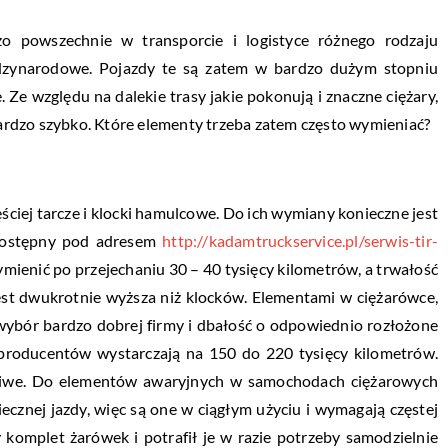
 powszechnie w transporcie i logistyce różnego rodzaju
dzynarodowe. Pojazdy te są zatem w bardzo dużym stopniu
Ze względu na dalekie trasy jakie pokonują i znaczne ciężary,
 bardzo szybko. Które elementy trzeba zatem często wymieniać?
ciej tarcze i klocki hamulcowe. Do ich wymiany konieczne jest
 dostępny pod adresem
http://kadamtruckservice.pl/serwis-tir-
 wymienić po przejechaniu 30 – 40 tysięcy kilometrów, a trwałość
jest dwukrotnie wyższa niż klocków. Elementami w ciężarówce,
wybór bardzo dobrej firmy i dbałość o odpowiednio rozłożone
 producentów wystarczają na 150 do 220 tysięcy kilometrów.
żliwe. Do elementów awaryjnych w samochodach ciężarowych
ecznej jazdy, więc są one w ciągłym użyciu i wymagają częstej
komplet żarówek i potrafił je w razie potrzeby samodzielnie