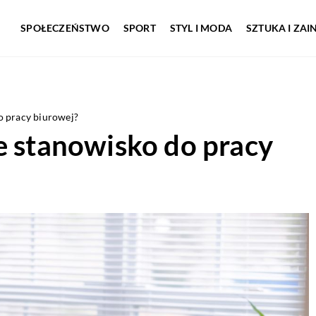
SPOŁECZEŃSTWO
SPORT
STYL I MODA
SZTUKA I ZA
o pracy biurowej?
e stanowisko do pracy