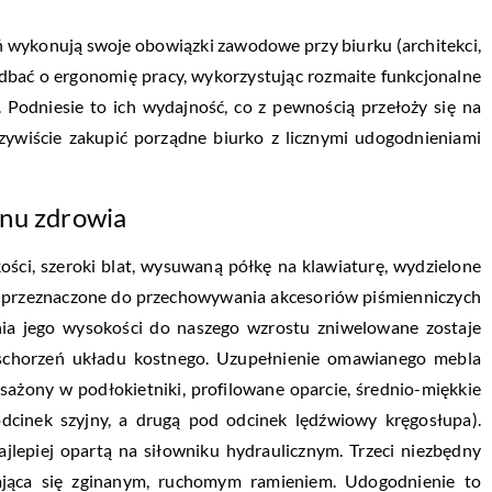
eń wykonują swoje obowiązki zawodowe przy biurku (architekci,
 zadbać o ergonomię pracy, wykorzystując rozmaite funkcjonalne
. Podniesie to ich wydajność, co z pewnością przełoży się na
czywiście zakupić porządne biurko z licznymi udogodnieniami
anu zdrowia
ości, szeroki blat, wysuwaną półkę na klawiaturę, wydzielone
ki przeznaczone do przechowywania akcesoriów piśmienniczych
ia jego wysokości do naszego wzrostu zniwelowane zostaje
schorzeń układu kostnego. Uzupełnienie omawianego mebla
ażony w podłokietniki, profilowane oparcie, średnio-miękkie
odcinek szyjny, a drugą pod odcinek lędźwiowy kręgosłupa).
jlepiej opartą na siłowniku hydraulicznym. Trzeci niezbędny
ająca się zginanym, ruchomym ramieniem. Udogodnienie to