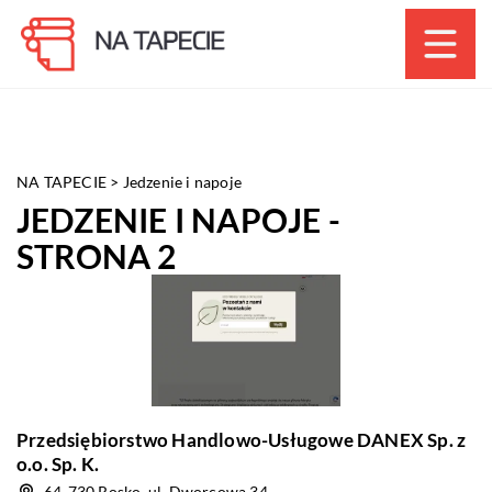
NA TAPECIE
>
Jedzenie i napoje
JEDZENIE I NAPOJE -
STRONA 2
Przedsiębiorstwo Handlowo-Usługowe DANEX Sp. z
o.o. Sp. K.
64-730 Rosko, ul. Dworcowa 34