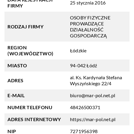
25 stycznia 2016
FIRMY
OSOBY FIZYCZNE
PROWADZĄCE
RODZAJ FIRMY
DZIAŁALNOŚĆ
GOSPODARCZĄ
REGION
Łódzkie
(WOJEWÓDZTWO)
MIASTO
94-042 Łódź
al. Ks. Kardynała Stefana
ADRES
Wyszyńskiego 22/4
E-MAIL
biuro@mar-pol.net.pl
NUMER TELEFONU
48426500371
ADRES INTERNETOWY
https://mar-pol.net.pl
NIP
7271956398