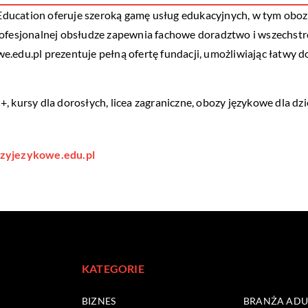
ducation oferuje szeroką gamę usług edukacyjnych, w tym oboz
profesjonalnej obsłudze zapewnia fachowe doradztwo i wszechs
.edu.pl prezentuje pełną ofertę fundacji, umożliwiając łatwy d
, kursy dla dorosłych, licea zagraniczne,
obozy językowe dla dzie
zyjezykowe.edu.pl
KATEGORIE
BIZNES
BRANŻA ADUL