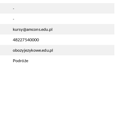
-
-
kursy@amcons.edu.pl
48227540000
obozyjezykowe.edu.pl
Podróże