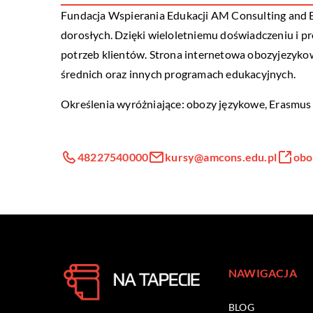
Fundacja Wspierania Edukacji AM Consulting and E
dorosłych. Dzięki wieloletniemu doświadczeniu i 
potrzeb klientów. Strona internetowa obozyjezykowe
średnich oraz innych programach edukacyjnych.
Określenia wyróżniające: obozy językowe, Erasmus +
48227540000
kursy@amcons.edu.pl
obo
NAWIGACJA
BLOG