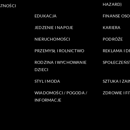
HAZARD)
ATNOŚCI
EDUKACJA
FINANSE OSO
JEDZENIE I NAPOJE
KARIERA
NIERUCHOMOŚCI
PODRÓŻE
PRZEMYSŁ I ROLNICTWO
REKLAMA I 
RODZINA I WYCHOWANIE
SPOŁECZEŃ
DZIECI
STYL I MODA
SZTUKA I ZA
WIADOMOŚCI / POGODA /
ZDROWIE I FI
INFORMACJE