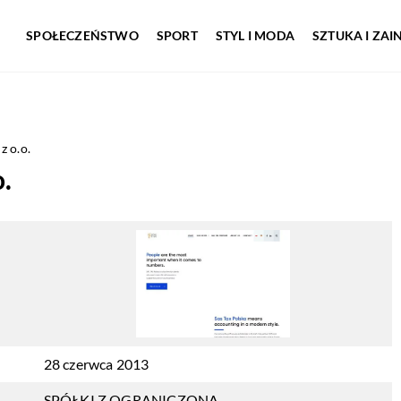
SPOŁECZEŃSTWO
SPORT
STYL I MODA
SZTUKA I ZA
 o.o.
.
28 czerwca 2013
SPÓŁKI Z OGRANICZONĄ