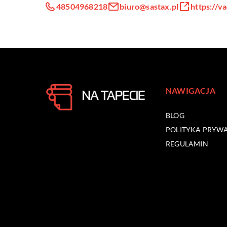
48504968218
biuro@sastax.pl
https://
NAWIGACJA
BLOG
POLITYKA PRYW
REGULAMIN