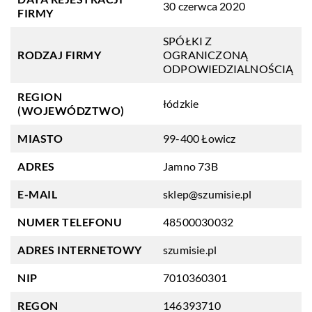
30 czerwca 2020
FIRMY
SPÓŁKI Z
RODZAJ FIRMY
OGRANICZONĄ
ODPOWIEDZIALNOŚCIĄ
REGION
łódzkie
(WOJEWÓDZTWO)
MIASTO
99-400 Łowicz
ADRES
Jamno 73B
E-MAIL
sklep@szumisie.pl
NUMER TELEFONU
48500030032
ADRES INTERNETOWY
szumisie.pl
NIP
7010360301
REGON
146393710