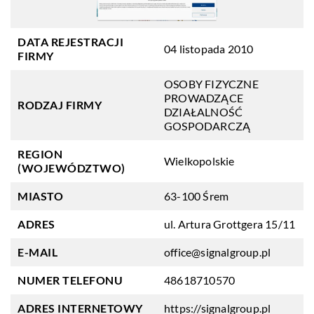
DATA REJESTRACJI
04 listopada 2010
FIRMY
OSOBY FIZYCZNE
PROWADZĄCE
RODZAJ FIRMY
DZIAŁALNOŚĆ
GOSPODARCZĄ
REGION
Wielkopolskie
(WOJEWÓDZTWO)
MIASTO
63-100 Śrem
ADRES
ul. Artura Grottgera 15/11
E-MAIL
office@signalgroup.pl
NUMER TELEFONU
48618710570
ADRES INTERNETOWY
https://signalgroup.pl