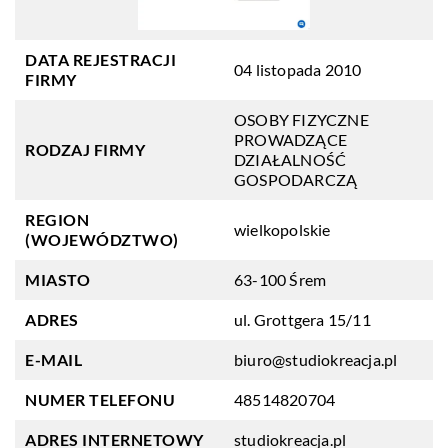
DATA REJESTRACJI
04 listopada 2010
FIRMY
OSOBY FIZYCZNE
PROWADZĄCE
RODZAJ FIRMY
DZIAŁALNOŚĆ
GOSPODARCZĄ
REGION
wielkopolskie
(WOJEWÓDZTWO)
MIASTO
63-100 Śrem
ADRES
ul. Grottgera 15/11
E-MAIL
biuro@studiokreacja.pl
NUMER TELEFONU
48514820704
ADRES INTERNETOWY
studiokreacja.pl