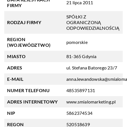
21 lipca 2011
FIRMY
SPÓŁKI Z
RODZAJ FIRMY
OGRANICZONĄ
ODPOWIEDZIALNOŚCIĄ
REGION
pomorskie
(WOJEWÓDZTWO)
MIASTO
81-365 Gdynia
ADRES
ul. Stefana Batorego 23/7
E-MAIL
anna.lewandowska@smialomar
NUMER TELEFONU
48535897131
ADRES INTERNETOWY
www.smialomarketing.pl
NIP
5862374534
REGON
520518639