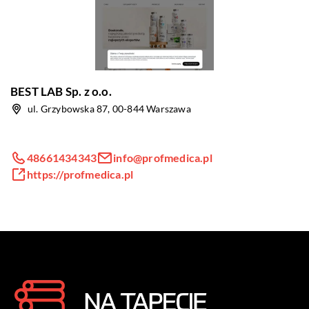
BEST LAB Sp. z o.o.
ul. Grzybowska 87, 00-844 Warszawa
48661434343
info@profmedica.pl
https://profmedica.pl