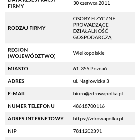
30 czerwca 2011
FIRMY
OSOBY FIZYCZNE
PROWADZĄCE
RODZAJ FIRMY
DZIAŁALNOŚĆ
GOSPODARCZĄ
REGION
Wielkopolskie
(WOJEWÓDZTWO)
MIASTO
61-355 Poznań
ADRES
ul. Nagłowicka 3
E-MAIL
biuro@zdrowapolka.pl
NUMER TELEFONU
48618700116
ADRES INTERNETOWY
https://zdrowapolka.pl
NIP
7811202391