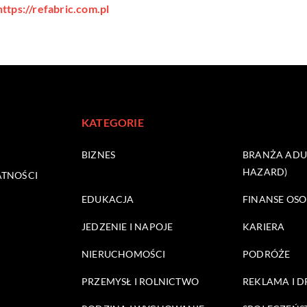
https://refabric.com.pl
KATEGORIE
BIZNES
BRANŻA ADUL
HAZARD)
ATNOŚCI
EDUKACJA
FINANSE OSO
JEDZENIE I NAPOJE
KARIERA
NIERUCHOMOŚCI
PODRÓŻE
PRZEMYSŁ I ROLNICTWO
REKLAMA I 