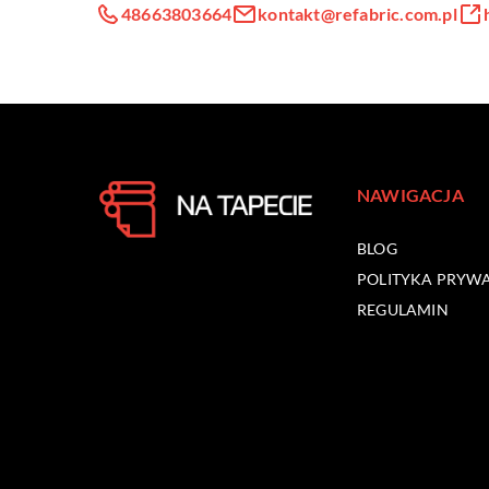
48663803664
kontakt@refabric.com.pl
NAWIGACJA
BLOG
POLITYKA PRYW
REGULAMIN