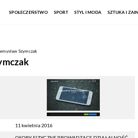
SPOŁECZEŃSTWO
SPORT
STYL I MODA
SZTUKA I ZA
emysław Szymczak
ymczak
11 kwietnia 2016
OSOBY FIZYCZNE PROWADZĄCE DZIAŁALNOŚĆ