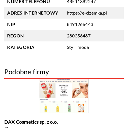
NUMER TELEFONU
48511382247
ADRES INTERNETOWY
https://e-cizemka.pl
NIP
8491266443
REGON
280356487
KATEGORIA
Styl i moda
Podobne firmy
DAX Cosmetics sp. z o.o.