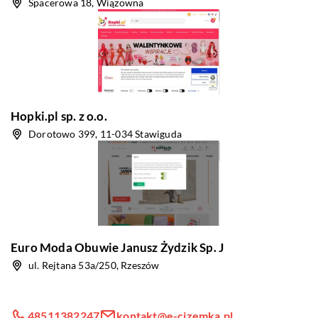
Spacerowa 18, Wiązowna
Hopki.pl sp. z o.o.
Dorotowo 399, 11-034 Stawiguda
Euro Moda Obuwie Janusz Żydzik Sp. J
ul. Rejtana 53a/250, Rzeszów
48511382247
kontakt@e-cizemka.pl