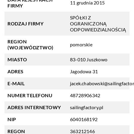
11 grudnia 2015
FIRMY
SPÓŁKI Z
RODZAJ FIRMY
OGRANICZONĄ
ODPOWIEDZIALNOŚCIĄ
REGION
pomorskie
(WOJEWÓDZTWO)
MIASTO
83-010 Juszkowo
ADRES
Jagodowa 31
E-MAIL
jacek.chabowski@sailingfactor
NUMER TELEFONU
48728906342
ADRES INTERNETOWY
sailingfactory.pl
NIP
6040168192
REGON
363212146