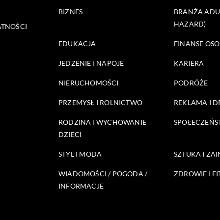
BIZNES
BRANŻA ADUL
HAZARD)
ATNOŚCI
EDUKACJA
FINANSE OSO
JEDZENIE I NAPOJE
KARIERA
NIERUCHOMOŚCI
PODRÓŻE
PRZEMYSŁ I ROLNICTWO
REKLAMA I 
RODZINA I WYCHOWANIE
SPOŁECZEŃ
DZIECI
STYL I MODA
SZTUKA I ZA
WIADOMOŚCI / POGODA /
ZDROWIE I FI
INFORMACJE