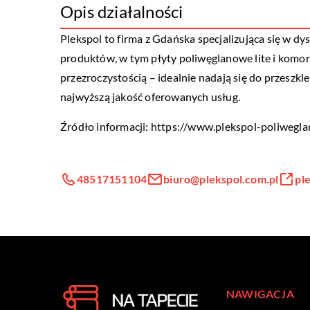
Opis działalności
Plekspol to firma z Gdańska specjalizująca się w d
produktów, w tym płyty poliwęglanowe lite i komor
przezroczystością – idealnie nadają się do przesz
najwyższą jakość oferowanych usług.
Źródło informacji:
https://www.plekspol-poliwegla
48517151104
biuro@plekspol.com.pl
pl
NAWIGACJA