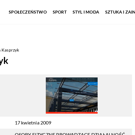
SPOŁECZEŃSTWO
SPORT
STYL I MODA
SZTUKA I ZA
n Kasprzyk
yk
17 kwietnia 2009
OSOBY FIZYCZNE PROWADZĄCE DZIAŁALNOŚĆ