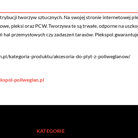
ystrybucji tworzyw sztucznych. Na swojej stronie internetowej pl
owe, pleksi oraz PCW. Tworzywa te są trwałe, odporne na uszkod
kleń hal przemysłowych czy zadaszeń tarasów. Plekspol gwarantu
n.pl/kategoria-produktu/akcesoria-do-plyt-z-poliweglanow/
ekspol-poliweglan.pl
KATEGORIE