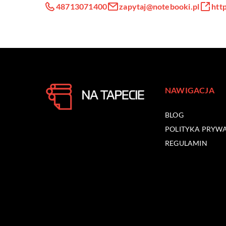
48713071400
zapytaj@notebooki.pl
htt
NAWIGACJA
BLOG
POLITYKA PRYW
REGULAMIN