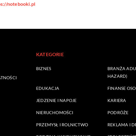
ps://notebooki.pl
KATEGORIE
BIZNES
BRANŻA ADUL
HAZARD)
ATNOŚCI
EDUKACJA
FINANSE OSO
JEDZENIE I NAPOJE
KARIERA
NIERUCHOMOŚCI
PODRÓŻE
PRZEMYSŁ I ROLNICTWO
REKLAMA I 