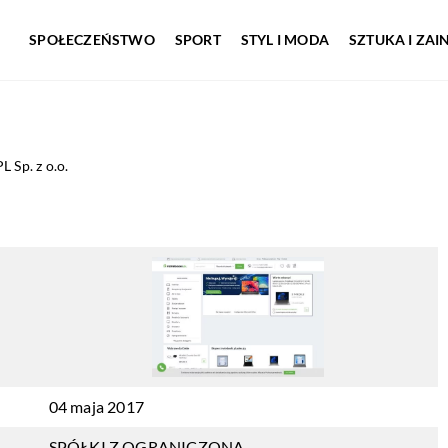
SPOŁECZEŃSTWO
SPORT
STYL I MODA
SZTUKA I ZA
Sp. z o.o.
04 maja 2017
SPÓŁKI Z OGRANICZONĄ