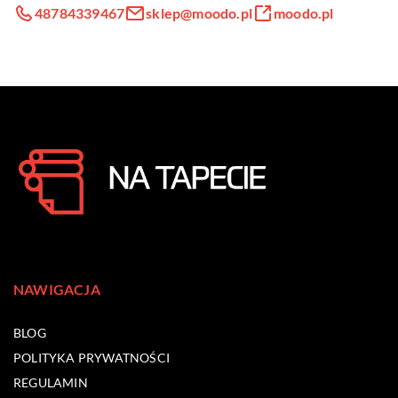
48784339467
sklep@moodo.pl
moodo.pl
NAWIGACJA
BLOG
POLITYKA PRYWATNOŚCI
REGULAMIN