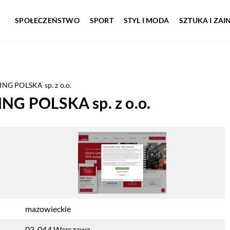
SPOŁECZEŃSTWO
SPORT
STYL I MODA
SZTUKA I ZA
G POLSKA sp. z o.o.
G POLSKA sp. z o.o.
mazowieckie
03-044 Warszawa