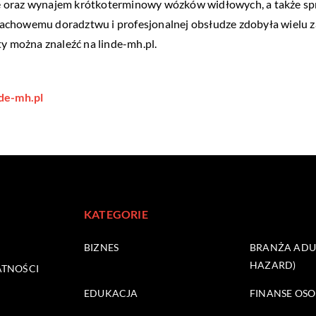
e oraz wynajem krótkoterminowy wózków widłowych, a także sp
achowemu doradztwu i profesjonalnej obsłudze zdobyła wielu z
rty można znaleźć na
linde-mh.pl
.
de-mh.pl
KATEGORIE
BIZNES
BRANŻA ADUL
HAZARD)
ATNOŚCI
EDUKACJA
FINANSE OSO