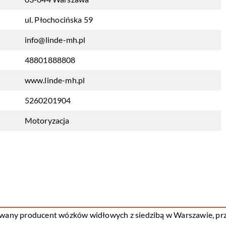
ul. Płochocińska 59
info@linde-mh.pl
48801888808
www.linde-mh.pl
5260201904
Motoryzacja
owany producent wózków widłowych z siedzibą w Warszawie, przy 