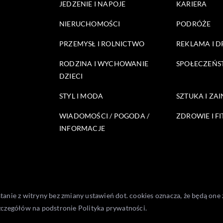
JEDZENIE I NAPOJE
KARIERA
NIERUCHOMOŚCI
PODRÓŻE
PRZEMYSŁ I ROLNICTWO
REKLAMA I 
RODZINA I WYCHOWANIE
SPOŁECZEŃ
DZIECI
STYL I MODA
SZTUKA I ZA
WIADOMOŚCI / POGODA /
ZDROWIE I FI
INFORMACJE
stanie z witryny bez zmiany ustawień dot. cookies oznacza, że będą 
zczegółów na podstronie
Polityka prywatności
.