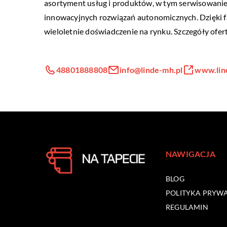
asortyment usług i produktów, w tym serwisowani
innowacyjnych rozwiązań autonomicznych. Dzięki f
wieloletnie doświadczenie na rynku. Szczegóły ofe
48801888808
info@linde-mh.pl
www.lin
NAWIGACJA
BLOG
POLITYKA PRYW
REGULAMIN