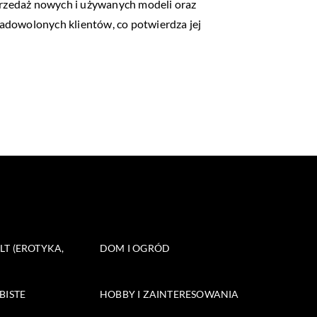
rzedaż nowych i używanych modeli oraz
adowolonych klientów, co potwierdza jej
T (EROTYKA,
DOM I OGRÓD
BISTE
HOBBY I ZAINTERESOWANIA