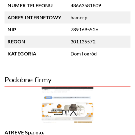
NUMER TELEFONU
48663581809
ADRES INTERNETOWY
hamer.pl
NIP
7891695526
REGON
301135572
KATEGORIA
Dom i ogród
Podobne firmy
ATREVE Sp.z o.o.