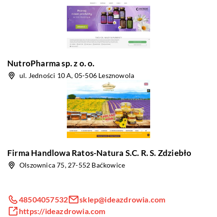
NutroPharma sp. z o. o.
ul. Jedności 10 A, 05-506 Lesznowola
Firma Handlowa Ratos-Natura S.C. R. S. Zdziebło
Olszownica 75, 27-552 Baćkowice
48504057532
sklep@ideazdrowia.com
https://ideazdrowia.com