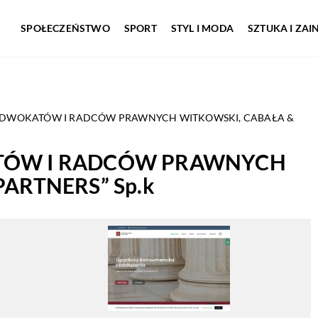
SPOŁECZEŃSTWO
SPORT
STYL I MODA
SZTUKA I ZA
ADWOKATÓW I RADCÓW PRAWNYCH WITKOWSKI, CABAŁA &
TÓW I RADCÓW PRAWNYCH
ARTNERS” Sp.k