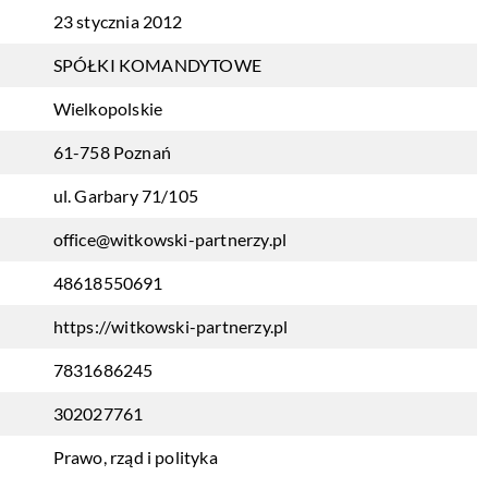
23 stycznia 2012
SPÓŁKI KOMANDYTOWE
Wielkopolskie
61-758 Poznań
ul. Garbary 71/105
office@witkowski-partnerzy.pl
48618550691
https://witkowski-partnerzy.pl
7831686245
302027761
Prawo, rząd i polityka