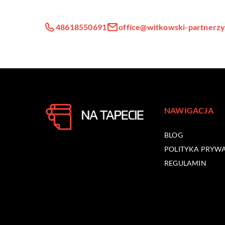
48618550691
office@witkowski-partnerzy
NAWIGACJA
BLOG
POLITYKA PRYW
REGULAMIN