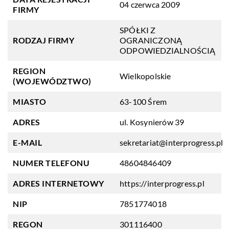
04 czerwca 2009
FIRMY
SPÓŁKI Z
RODZAJ FIRMY
OGRANICZONĄ
ODPOWIEDZIALNOŚCIĄ
REGION
Wielkopolskie
(WOJEWÓDZTWO)
MIASTO
63-100 Śrem
ADRES
ul. Kosynierów 39
E-MAIL
sekretariat@interprogress.pl
NUMER TELEFONU
48604846409
ADRES INTERNETOWY
https://interprogress.pl
NIP
7851774018
REGON
301116400