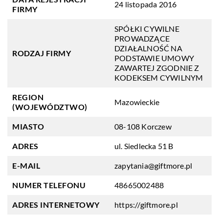
24 listopada 2016
FIRMY
SPÓŁKI CYWILNE
PROWADZĄCE
DZIAŁALNOŚĆ NA
RODZAJ FIRMY
PODSTAWIE UMOWY
ZAWARTEJ ZGODNIE Z
KODEKSEM CYWILNYM
REGION
Mazowieckie
(WOJEWÓDZTWO)
MIASTO
08-108 Korczew
ADRES
ul. Siedlecka 51 B
E-MAIL
zapytania@giftmore.pl
NUMER TELEFONU
48665002488
ADRES INTERNETOWY
https://giftmore.pl