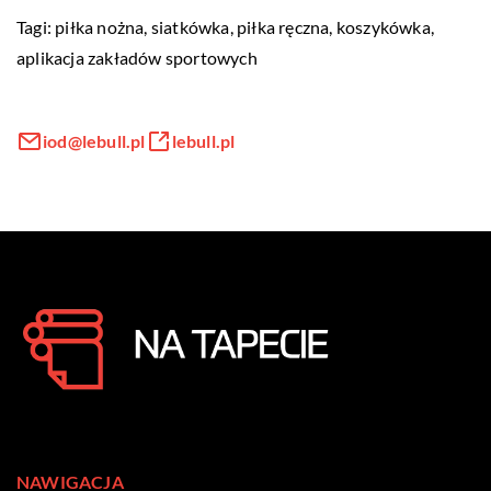
Tagi: piłka nożna, siatkówka, piłka ręczna, koszykówka,
aplikacja zakładów sportowych
iod@lebull.pl
lebull.pl
NAWIGACJA