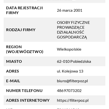
DATA REJESTRACJI
26 marca 2001
FIRMY
OSOBY FIZYCZNE
PROWADZĄCE
RODZAJ FIRMY
DZIAŁALNOŚĆ
GOSPODARCZĄ
REGION
Wielkopolskie
(WOJEWÓDZTWO)
MIASTO
62-010 Pobiedziska
ADRES
ul. Kolejowa 13
E-MAIL
biuro@filterpoz.pl
NUMER TELEFONU
48697073202
ADRES INTERNETOWY
https://filterpoz.pl