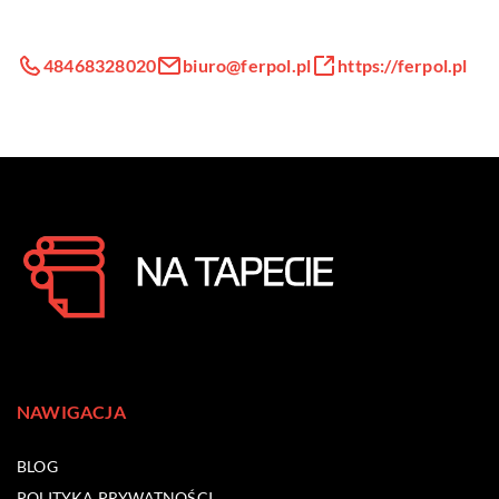
48468328020
biuro@ferpol.pl
https://ferpol.pl
NAWIGACJA
BLOG
POLITYKA PRYWATNOŚCI