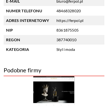
E-MAIL
biuro@ferpol.pl
NUMER TELEFONU
48468328020
ADRES INTERNETOWY
https://ferpol.pl
NIP
8361875505
REGON
387740010
KATEGORIA
Styl i moda
Podobne firmy