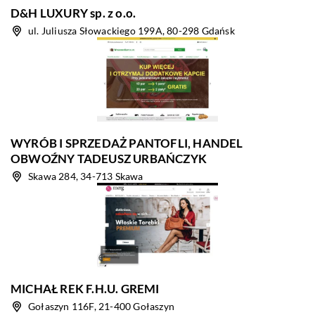
D&H LUXURY sp. z o.o.
ul. Juliusza Słowackiego 199A, 80-298 Gdańsk
WYRÓB I SPRZEDAŻ PANTOFLI, HANDEL
OBWOŹNY TADEUSZ URBAŃCZYK
Skawa 284, 34-713 Skawa
MICHAŁ REK F.H.U. GREMI
Gołaszyn 116F, 21-400 Gołaszyn